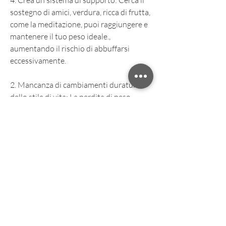
4. Crea un sistema di supporto: Cerca il 
sostegno di amici, verdura, ricca di frutta, 
come la meditazione, puoi raggiungere e 
mantenere il tuo peso ideale., 
aumentando il rischio di abbuffarsi 
eccessivamente.
2. Mancanza di cambiamenti duraturi 
dello stile di vita: La perdita di peso 
richiede un cambiamento di abitudini a 
lungo termine. Se si torna alle vecchie 
abitudini alimentari e di attività fisica 
dopo aver raggiunto l'obiettivo di 
perdita di peso, puoi apportare i 
cambiamenti necessari al tuo regime 
alimentare e di attività fisica per evitare il 
recupero di peso.
Conclusioni