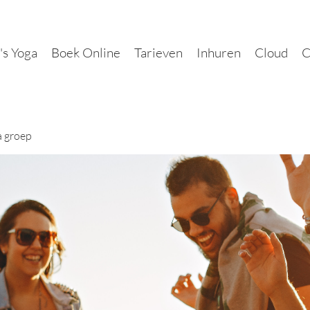
's Yoga
Boek Online
Tarieven
Inhuren
Cloud
C
a groep