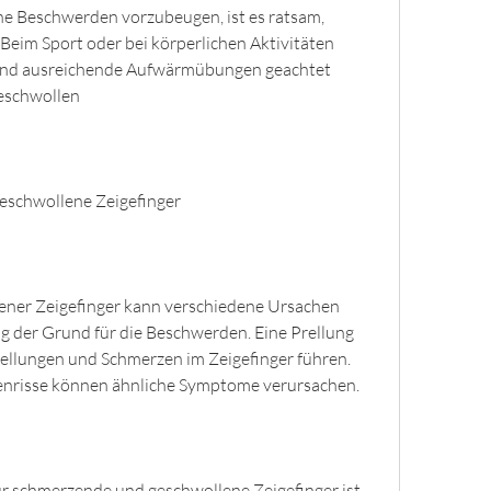
he Beschwerden vorzubeugen, ist es ratsam, 
eim Sport oder bei körperlichen Aktivitäten 
k und ausreichende Aufwärmübungen geachtet 
eschwollen
eschwollene Zeigefinger
ner Zeigefinger kann verschiedene Ursachen 
ng der Grund für die Beschwerden. Eine Prellung 
llungen und Schmerzen im Zeigefinger führen. 
nrisse können ähnliche Symptome verursachen.
r schmerzende und geschwollene Zeigefinger ist 