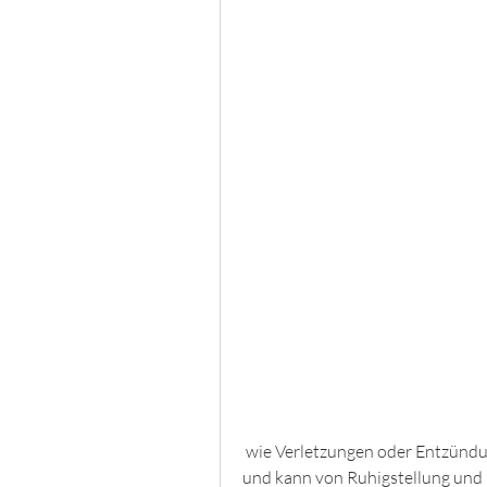
 wie Verletzungen oder Entzündungen. Die Behandlung hängt von der Ursache ab 
und kann von Ruhigstellung und