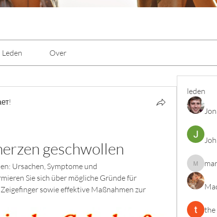
Leden
Over
leden
ет!
Jon
Joh
merzen geschwollen
mar
len: Ursachen, Symptome und 
marcoux
mieren Sie sich über mögliche Gründe für 
Mad
Zeigefinger sowie effektive Maßnahmen zur 
the