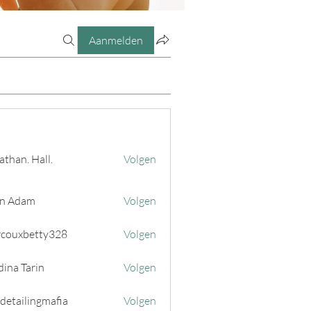
Aanmelden
athan. Hall.
Volgen
n Adam
Volgen
couxbetty328
Volgen
betty328
ina Tarin
Volgen
 detailingmafia
Volgen