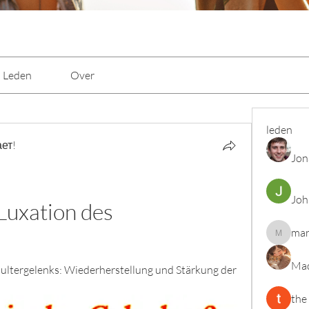
Leden
Over
leden
ет!
Jon
Joh
uxation des 
mar
marcoux
Mad
ultergelenks: Wiederherstellung und Stärkung der 
the