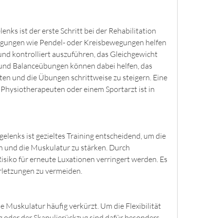
nks ist der erste Schritt bei der Rehabilitation 
egungen wie Pendel- oder Kreisbewegungen helfen 
nd kontrolliert auszuführen, das Gleichgewicht 
und Balanceübungen können dabei helfen, das 
ten und die Übungen schrittweise zu steigern. Eine 
hysiotherapeuten oder einem Sportarzt ist in 
elenks ist gezieltes Training entscheidend, um die 
 und die Muskulatur zu stärken. Durch 
iko für erneute Luxationen verringert werden. Es 
erletzungen zu vermeiden.
ie Muskulatur häufig verkürzt. Um die Flexibilität 
 oder der Skapulierückzug sind dafür besonders 