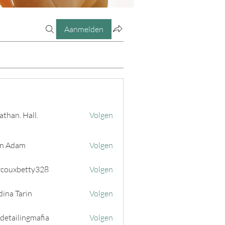
Aanmelden
athan. Hall.
Volgen
n Adam
Volgen
couxbetty328
Volgen
betty328
ina Tarin
Volgen
 detailingmafia
Volgen