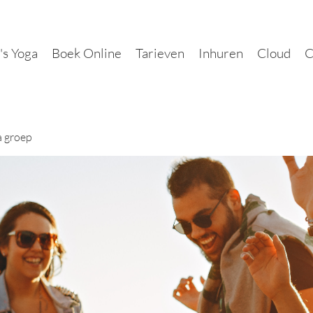
's Yoga
Boek Online
Tarieven
Inhuren
Cloud
C
a groep