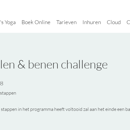
's Yoga
Boek Online
Tarieven
Inhuren
Cloud
C
llen & benen challenge
8 stappen
8
stappen
e stappen in het programma heeft voltooid zal aan het einde een 