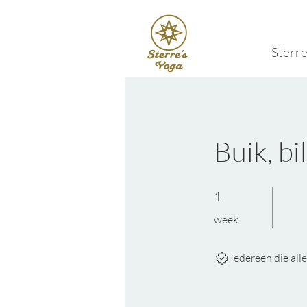
Sterre
Buik, bi
1 week
1
week
Iedereen die all