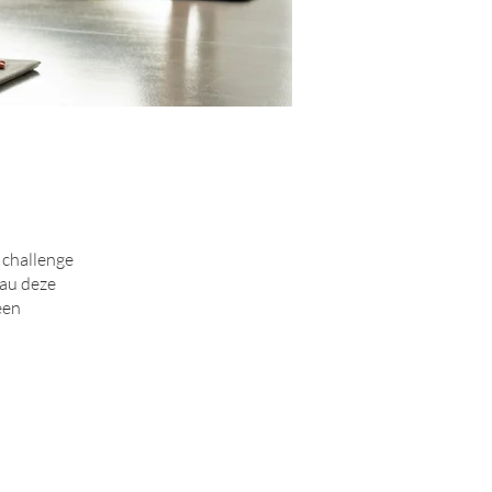
 challenge
eau deze
een