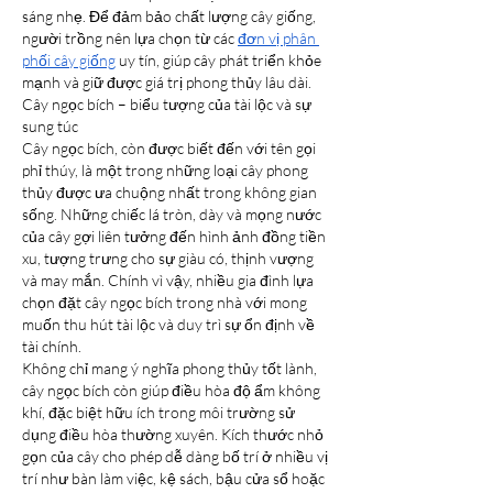
sáng nhẹ. Để đảm bảo chất lượng cây giống, 
người trồng nên lựa chọn từ các 
đơn vị phân 
phối cây giống
 uy tín, giúp cây phát triển khỏe 
mạnh và giữ được giá trị phong thủy lâu dài.
Cây ngọc bích – biểu tượng của tài lộc và sự 
sung túc
Cây ngọc bích, còn được biết đến với tên gọi 
phỉ thúy, là một trong những loại cây phong 
thủy được ưa chuộng nhất trong không gian 
sống. Những chiếc lá tròn, dày và mọng nước 
của cây gợi liên tưởng đến hình ảnh đồng tiền 
xu, tượng trưng cho sự giàu có, thịnh vượng 
và may mắn. Chính vì vậy, nhiều gia đình lựa 
chọn đặt cây ngọc bích trong nhà với mong 
muốn thu hút tài lộc và duy trì sự ổn định về 
tài chính.
Không chỉ mang ý nghĩa phong thủy tốt lành, 
cây ngọc bích còn giúp điều hòa độ ẩm không 
khí, đặc biệt hữu ích trong môi trường sử 
dụng điều hòa thường xuyên. Kích thước nhỏ 
gọn của cây cho phép dễ dàng bố trí ở nhiều vị 
trí như bàn làm việc, kệ sách, bậu cửa sổ hoặc 