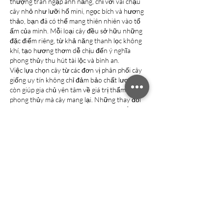
thượng tràn ngập ánh nắng, chỉ với vài chậu 
cây nhỏ như lưỡi hổ mini, ngọc bích và hương 
thảo, bạn đã có thể mang thiên nhiên vào tổ 
ấm của mình. Mỗi loại cây đều sở hữu những 
đặc điểm riêng, từ khả năng thanh lọc không 
khí, tạo hương thơm dễ chịu đến ý nghĩa 
phong thủy thu hút tài lộc và bình an.
Việc lựa chọn cây từ các đơn vị phân phối cây 
giống uy tín không chỉ đảm bảo chất lượng mà 
còn giúp gia chủ yên tâm về giá trị thẩm mỹ và 
phong thủy mà cây mang lại. Những thay đổi 
nhỏ như thêm một chậu cây xanh có thể tạo 
nên sự khác biệt lớn, biến không gian sống trở 
nên trong lành, ấm áp và tràn đầy năng lượng 
tích cực. Cây xanh không chỉ là vật trang trí mà 
còn là biểu tượng của sự chăm sóc, tình yêu 
thương và mong muốn xây dựng một mái ấm 
hạnh phúc, bền vững theo thời gian.
Trong bối cảnh nhu cầu giống cây trồng ngày 
càng tăng cao, việc tìm kiếm một đơn vị uy tín 
chuyên cung cấp cây giống chất lượng, nguồn 
gốc rõ ràng và ứng dụng công nghệ cao đang 
trở thành mối quan tâm hàng đầu của người 