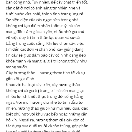
ban công nhỏ. Tuy nhiên, để cây phát triển tốt, 
cần đặt ở nơi có ánh sáng tự nhiên nhẹ và 
tưới nước vừa phải, tránh tình trạng úng rễ.
Sự hiện diện của cây ngọc bích trong nhà 
không chỉ tạo điểm nhấn thẩm mỹ mà còn 
mang đến cảm giác an yên, nhắc nhở gia chủ 
về việc duy trì tinh thần lạc quan và sự cân 
bằng trong cuộc sống. Khi lựa chọn cây, việc 
tìm đến các đơn vị phân phối cây giống đáng 
tin cậy sẽ giúp đảm bảo cây có hình dáng đẹp, 
khỏe mạnh và mang lại giá trị phong thủy như 
mong muốn.
Cây hương thảo – hương thơm tinh tế và sự 
gắn kết gia đình
Khác với hai loại cây trên, cây hương thảo 
không chỉ có giá trị trang trí mà còn mang lại 
nhiều lợi ích thiết thực trong đời sống hằng 
ngày. Với mùi hương dịu nhẹ từ tinh dầu tự 
nhiên, hương thảo giúp khử mùi hiệu quả, đặc 
biệt phù hợp với khu vực bếp hoặc những căn 
hộ kín. Ngoài ra, hương thơm của cây còn có 
tác dụng xua đuổi muỗi và côn trùng, góp phần 
tạo nên môi trường sống trong lành và dễ 