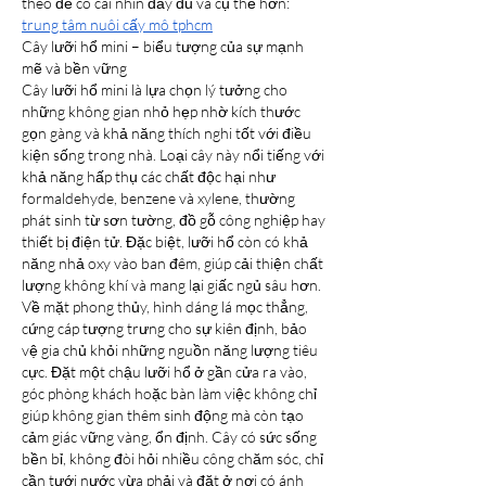
theo để có cái nhìn đầy đủ và cụ thể hơn: 
trung tâm nuôi cấy mô tphcm
Cây lưỡi hổ mini – biểu tượng của sự mạnh 
mẽ và bền vững
Cây lưỡi hổ mini là lựa chọn lý tưởng cho 
những không gian nhỏ hẹp nhờ kích thước 
gọn gàng và khả năng thích nghi tốt với điều 
kiện sống trong nhà. Loại cây này nổi tiếng với 
khả năng hấp thụ các chất độc hại như 
formaldehyde, benzene và xylene, thường 
phát sinh từ sơn tường, đồ gỗ công nghiệp hay 
thiết bị điện tử. Đặc biệt, lưỡi hổ còn có khả 
năng nhả oxy vào ban đêm, giúp cải thiện chất 
lượng không khí và mang lại giấc ngủ sâu hơn.
Về mặt phong thủy, hình dáng lá mọc thẳng, 
cứng cáp tượng trưng cho sự kiên định, bảo 
vệ gia chủ khỏi những nguồn năng lượng tiêu 
cực. Đặt một chậu lưỡi hổ ở gần cửa ra vào, 
góc phòng khách hoặc bàn làm việc không chỉ 
giúp không gian thêm sinh động mà còn tạo 
cảm giác vững vàng, ổn định. Cây có sức sống 
bền bỉ, không đòi hỏi nhiều công chăm sóc, chỉ 
cần tưới nước vừa phải và đặt ở nơi có ánh 