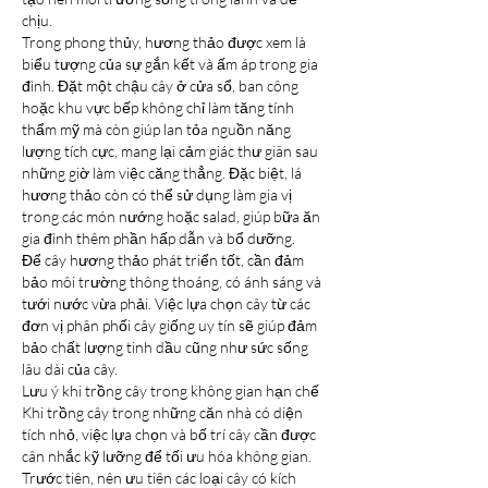
chịu.
Trong phong thủy, hương thảo được xem là 
biểu tượng của sự gắn kết và ấm áp trong gia 
đình. Đặt một chậu cây ở cửa sổ, ban công 
hoặc khu vực bếp không chỉ làm tăng tính 
thẩm mỹ mà còn giúp lan tỏa nguồn năng 
lượng tích cực, mang lại cảm giác thư giãn sau 
những giờ làm việc căng thẳng. Đặc biệt, lá 
hương thảo còn có thể sử dụng làm gia vị 
trong các món nướng hoặc salad, giúp bữa ăn 
gia đình thêm phần hấp dẫn và bổ dưỡng.
Để cây hương thảo phát triển tốt, cần đảm 
bảo môi trường thông thoáng, có ánh sáng và 
tưới nước vừa phải. Việc lựa chọn cây từ các 
đơn vị phân phối cây giống uy tín sẽ giúp đảm 
bảo chất lượng tinh dầu cũng như sức sống 
lâu dài của cây.
Lưu ý khi trồng cây trong không gian hạn chế
Khi trồng cây trong những căn nhà có diện 
tích nhỏ, việc lựa chọn và bố trí cây cần được 
cân nhắc kỹ lưỡng để tối ưu hóa không gian. 
Trước tiên, nên ưu tiên các loại cây có kích 