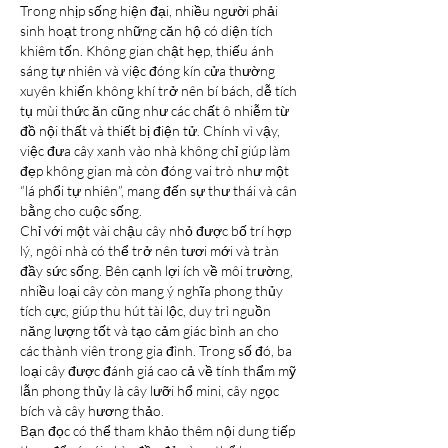
Trong nhịp sống hiện đại, nhiều người phải 
sinh hoạt trong những căn hộ có diện tích 
khiêm tốn. Không gian chật hẹp, thiếu ánh 
sáng tự nhiên và việc đóng kín cửa thường 
xuyên khiến không khí trở nên bí bách, dễ tích 
tụ mùi thức ăn cũng như các chất ô nhiễm từ 
đồ nội thất và thiết bị điện tử. Chính vì vậy, 
việc đưa cây xanh vào nhà không chỉ giúp làm 
đẹp không gian mà còn đóng vai trò như một 
“lá phổi tự nhiên”, mang đến sự thư thái và cân 
bằng cho cuộc sống.
Chỉ với một vài chậu cây nhỏ được bố trí hợp 
lý, ngôi nhà có thể trở nên tươi mới và tràn 
đầy sức sống. Bên cạnh lợi ích về môi trường, 
nhiều loại cây còn mang ý nghĩa phong thủy 
tích cực, giúp thu hút tài lộc, duy trì nguồn 
năng lượng tốt và tạo cảm giác bình an cho 
các thành viên trong gia đình. Trong số đó, ba 
loại cây được đánh giá cao cả về tính thẩm mỹ 
lẫn phong thủy là cây lưỡi hổ mini, cây ngọc 
bích và cây hương thảo.
Bạn đọc có thể tham khảo thêm nội dung tiếp 