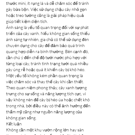
thước mini, ít rụng lá và dễ chăm sóc để tránh 
gây bừa bộn. Việc sử dụng chậu cây nhỏ gọn 
hoặc treo tường cũng là giải pháp hiệu quả 
giúp tiết kiệm diện tích.
Ánh sáng là yếu tố quan trọng đối với sự phát 
triển của cây xanh. Nếu không gian sống thiếu 
ánh sáng tự nhiên, gia chủ có thể sử dụng đèn 
chuyên dụng cho cây để đảm bảo quá trình 
quang hợp diễn ra bình thường. Bên cạnh đó, 
cần chú ý đến chế độ tưới nước phù hợp với 
từng loại cây, tránh tình trạng tưới quá nhiều 
gây úng rễ hoặc quá ít khiến cây bị khô héo.
Một yếu tố không kém phần quan trọng là 
việc chăm sóc và thay thế cây khi cần thiết. 
Theo quan niệm phong thủy, cây xanh tượng 
trưng cho sự sống và năng lượng tích cực, vì 
vậy không nên để cây bị héo úa hoặc chết khô 
trong nhà, bởi điều này có thể ảnh hưởng đến 
thẩm mỹ cũng như nguồn năng lượng của 
không gian sống.
Kết luận
Không cần một khu vườn rộng lớn hay sân 