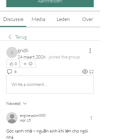
Aanmelden
Discussie
Media
Leden
Over
Terug
gridli
gridli
24 maart 2026
·
joined the group.
0
4
12
Write a comment...
Newest
engine.aszm888
Apr 15
Góc xanh nhỏ – nguồn sinh khí lớn cho ngôi 
nhà