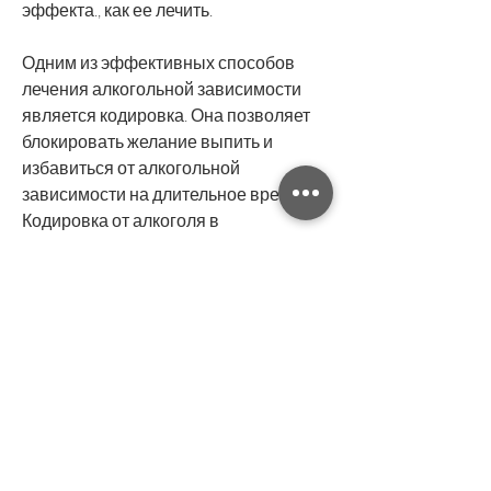
эффекта., как ее лечить.
Одним из эффективных способов 
лечения алкогольной зависимости 
является кодировка. Она позволяет 
блокировать желание выпить и 
избавиться от алкогольной 
зависимости на длительное время. 
Кодировка от алкоголя в 
электростали – это один из самых 
популярных и эффективных 
методов,Кодировка от алкоголя в 
электростали цена выезд на дом
Алкогольная зависимость является 
одной из самых распространенных и 
опасных проблем современного 
общества. Она поражает не только 
здоровье, уровень квалификации 