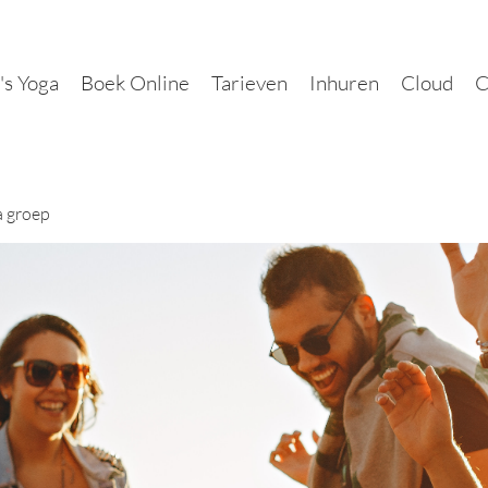
's Yoga
Boek Online
Tarieven
Inhuren
Cloud
C
a groep