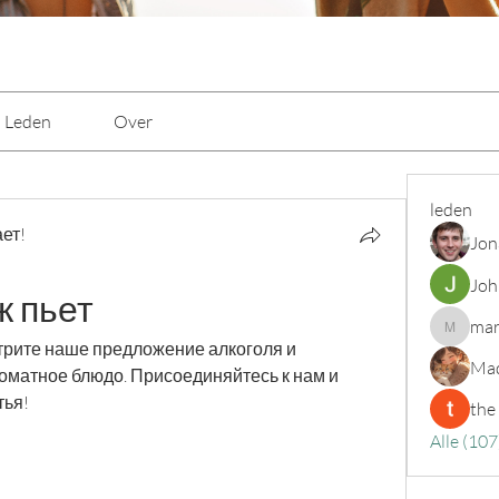
Leden
Over
leden
ет!
Jon
Joh
ж пьет
mar
marcoux
трите наше предложение алкоголя и 
Mad
роматное блюдо. Присоединяйтесь к нам и 
тья!
the
Alle (107