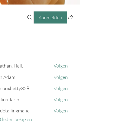
Aanmelden
athan. Hall.
Volgen
n Adam
Volgen
couxbetty328
Volgen
betty328
ina Tarin
Volgen
 detailingmafia
Volgen
) leden bekijken