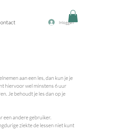
ontact
Inloggen
elnemen aan een les, dan kun je je
ent hiervoor wel minstens 6 uur
en. Je behoudt je les dan op je
aar een andere gebruiker.
ngdurige ziekte de lessen niet kunt