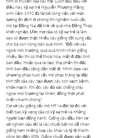
tính di truyền của cây mẹ. Luôn đau đáu với 
điều này, kỹ sư trẻ Nguyễn Phượng Hằng, 
sinh năm 1992 đã từ bỏ công việc với mức 
lương ổn định ở phòng thí nghiệm nuôi cấy 
mô tại Đồng Nai để trở về quê nhà Đồng Tháp 
khởi nghiệp. Ước mơ của cô kỹ sư trẻ là làm 
sao có được thật nhiều cây giống tốt cung cấp 
cho bà con nông dân quê mình. “Đối với cây 
ngoài môi trường, qua quá trình nhân giống 
nhiều lần thì có thể thoái hóa, mất đi đặc tính 
ban đầu. Hoặc qua lai tạo, thụ phấn thì đặc 
tính ban đầu cũng dần mất đi. Mình dựa vào 
phương pháp nuôi cấy mô phục tráng lại đặc 
tính tốt của cây; tạo được cây con sạch bệnh, 
khỏe mạnh. Khi đó, cây đủ sức chống chịu 
ngoài môi trường tự nhiên; đồng thời phát 
triển nhanh chóng”.
Cơ sở cây giống cấy mô HF ra đời từ đó với 
biết bao kỳ vọng của cô kỹ sư trẻ và những 
người bạn đồng hành. Giống cây đầu tiên cơ 
sở nghiên cứu đó là cây chuối bởi nó dễ nhân 
giống hơn những loại cây khác và tỷ lệ thành 
công lên đến 80%. Giống chuối được sản xuất 