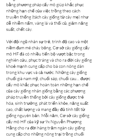
bằng phương pháp cấy mô giúp khắc phục 
những hạn chế của việc trồng theo cách 
truyền thống (tách cây giống từ cây mẹ) như 
dễ nhiễm nấm, vàng lá và thối củ, giảm năng 
suất, chết cây.
Với đội ngũ nhân sự trẻ, trình độ cao và một 
niềm đam mê cháy bỏng, Cơ sở cây giống cấy 
mô HF đã có nhiều tiến bộ vượt bậc trong 
nghiên cứu, phục tráng và cho ra đời cây giống 
khoẻ mạnh cung cấp cho bà con nông dân 
trong khu vực và cả nước. Những cây giống 
chuối già nam mỹ, chuối sáp, chuối cau… được 
cấy mô khắc phục hoàn toàn những hạn chế 
của cây giống nhân giống bằng các phương 
pháp truyền thống bởi cây giống được trẻ 
hóa, sinh trưởng, phát triển khỏe, năng suất 
cao, chất lượng và mang đầy đủ tính tốt từ 
giống nguyên bản. Mỗi năm, Cơ sở cây giống 
cấy mô HF của kỹ sư 9x Nguyễn Phượng 
Hằng cho ra đời hàng trăm ngàn cây giống 
cung cấp cho những nông trại trồng chuối 