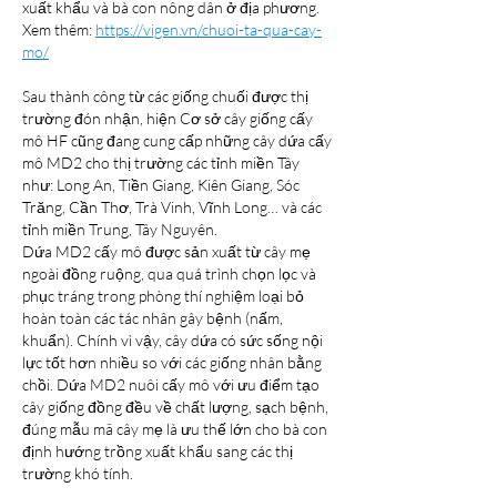
xuất khẩu và bà con nông dân ở địa phương.
Xem thêm: 
https://vigen.vn/chuoi-ta-qua-cay-
mo/
Sau thành công từ các giống chuối được thị 
trường đón nhận, hiện Cơ sở cây giống cấy 
mô HF cũng đang cung cấp những cây dứa cấy 
mô MD2 cho thị trường các tỉnh miền Tây 
như: Long An, Tiền Giang, Kiên Giang, Sóc 
Trăng, Cần Thơ, Trà Vinh, Vĩnh Long… và các 
tỉnh miền Trung, Tây Nguyên.
Dứa MD2 cấy mô được sản xuất từ cây mẹ 
ngoài đồng ruộng, qua quá trình chọn lọc và 
phục tráng trong phòng thí nghiệm loại bỏ 
hoàn toàn các tác nhân gây bệnh (nấm, 
khuẩn). Chính vì vậy, cây dứa có sức sống nội 
lực tốt hơn nhiều so với các giống nhân bằng 
chồi. Dứa MD2 nuôi cấy mô với ưu điểm tạo 
cây giống đồng đều về chất lượng, sạch bệnh, 
đúng mẫu mã cây mẹ là ưu thế lớn cho bà con 
định hướng trồng xuất khẩu sang các thị 
trường khó tính.