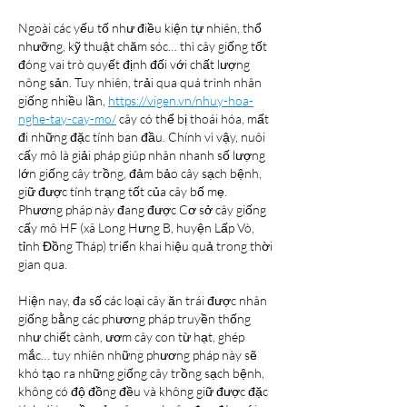
Ngoài các yếu tố như điều kiện tự nhiên, thổ 
nhưỡng, kỹ thuật chăm sóc… thì cây giống tốt 
đóng vai trò quyết định đối với chất lượng 
nông sản. Tuy nhiên, trải qua quá trình nhân 
giống nhiều lần, 
https://vigen.vn/nhuy-hoa-
nghe-tay-cay-mo/
 cây có thể bị thoái hóa, mất 
đi những đặc tính ban đầu. Chính vì vậy, nuôi 
cấy mô là giải pháp giúp nhân nhanh số lượng 
lớn giống cây trồng, đảm bảo cây sạch bệnh, 
giữ được tính trạng tốt của cây bố mẹ. 
Phương pháp này đang được Cơ sở cây giống 
cấy mô HF (xã Long Hưng B, huyện Lấp Vò, 
tỉnh Đồng Tháp) triển khai hiệu quả trong thời 
gian qua.
Hiện nay, đa số các loại cây ăn trái được nhân 
giống bằng các phương pháp truyền thống 
như chiết cành, ươm cây con từ hạt, ghép 
mắc… tuy nhiên những phương pháp này sẽ 
khó tạo ra những giống cây trồng sạch bệnh, 
không có độ đồng đều và không giữ được đặc 