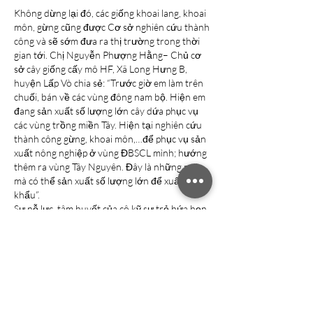
Không dừng lại đó, các giống khoai lang, khoai 
môn, gừng cũng được Cơ sở nghiên cứu thành 
công và sẽ sớm đưa ra thị trường trong thời 
gian tới. Chị Nguyễn Phượng Hằng– Chủ cơ 
sở cây giống cấy mô HF, Xã Long Hưng B, 
huyện Lấp Vò chia sẻ: “Trước giờ em làm trên 
chuối, bán về các vùng đông nam bộ. Hiện em 
đang sản xuất số lượng lớn cây dứa phục vụ 
các vùng trồng miền Tây. Hiện tại nghiên cứu 
thành công gừng, khoai môn,…để phục vụ sản 
xuất nông nghiệp ở vùng ĐBSCL mình; hướng 
thêm ra vùng Tây Nguyên. Đây là những nơi 
mà có thể sản xuất số lượng lớn để xuất 
khẩu”.
Sự nỗ lực, tâm huyết của cô kỹ sư trẻ hứa hẹn 
sẽ giải quyết được bài toán về giống cho nông 
dân để không còn tình trạng thoái hoá giống 
như hiện nay, hướng đến sản xuất nông 
nghiệp sạch và khoẻ ngay từ khâu giống, 
https://vigen.vn/
 trước khi hoàn thiện quy 
trình để cho ra sản phẩm nông sản xuất 
khẩu./