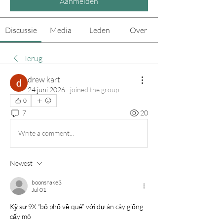
Aanmelden
Discussie
Media
Leden
Over
Terug
drew kart
24 juni 2026
·
joined the group.
0
7
20
Write a comment...
Newest
boonsnake3
Jul 01
Kỹ sư 9X “bỏ phố về quê” với dự án cây giống 
cấy mô