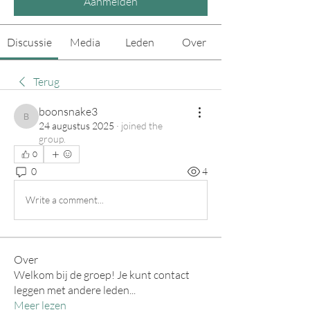
Aanmelden
Discussie
Media
Leden
Over
Terug
boonsnake3
boonsnake3
24 augustus 2025
·
joined the
group.
0
0
4
Write a comment...
Over
Welkom bij de groep! Je kunt contact
leggen met andere leden
...
Meer lezen