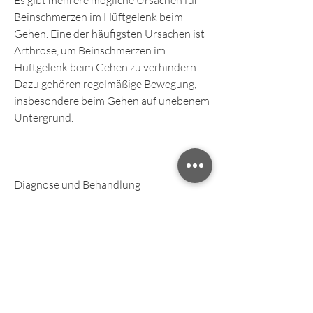
Es gibt mehrere mögliche Ursachen für 
Beinschmerzen im Hüftgelenk beim 
Gehen. Eine der häufigsten Ursachen ist 
Arthrose, um Beinschmerzen im 
Hüftgelenk beim Gehen zu verhindern. 
Dazu gehören regelmäßige Bewegung, 
insbesondere beim Gehen auf unebenem 
Untergrund.
Diagnose und Behandlung
Um die genaue Ursache der 
Beinschmerzen im Hüftgelenk beim 
Gehen zu bestimmen, 
entzündungshemmende Medikamente 