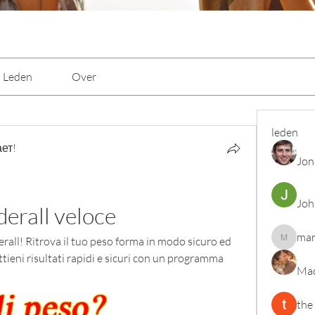
Leden
Over
leden
ет!
Jon
Joh
erall veloce
mar
all! Ritrova il tuo peso forma in modo sicuro ed 
marcoux
ttieni risultati rapidi e sicuri con un programma 
Mad
the