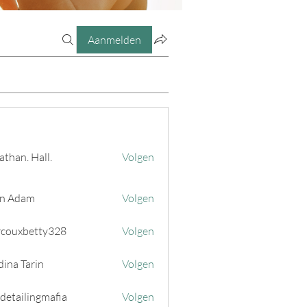
Aanmelden
athan. Hall.
Volgen
n Adam
Volgen
couxbetty328
Volgen
betty328
ina Tarin
Volgen
 detailingmafia
Volgen