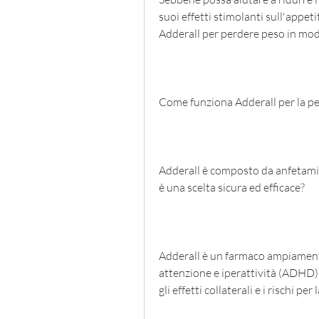
suoi effetti stimolanti sull'appet
Adderall per perdere peso in mo
Come funziona Adderall per la pe
Adderall è composto da anfetami
è una scelta sicura ed efficace?
Adderall è un farmaco ampiamente u
attenzione e iperattività (ADHD) e
gli effetti collaterali e i rischi p