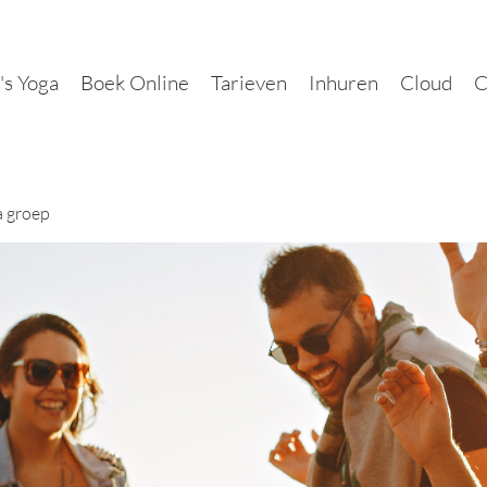
's Yoga
Boek Online
Tarieven
Inhuren
Cloud
C
a groep