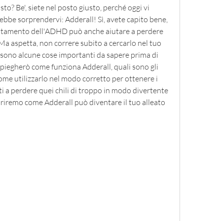
o? Be', siete nel posto giusto, perché oggi vi 
ebbe sorprendervi: Adderall! Sì, avete capito bene, 
rattamento dell'ADHD può anche aiutare a perdere 
Ma aspetta, non correre subito a cercarlo nel tuo 
 sono alcune cose importanti da sapere prima di 
spiegherò come funziona Adderall, quali sono gli 
come utilizzarlo nel modo corretto per ottenere i 
ati a perdere quei chili di troppo in modo divertente 
riremo come Adderall può diventare il tuo alleato 