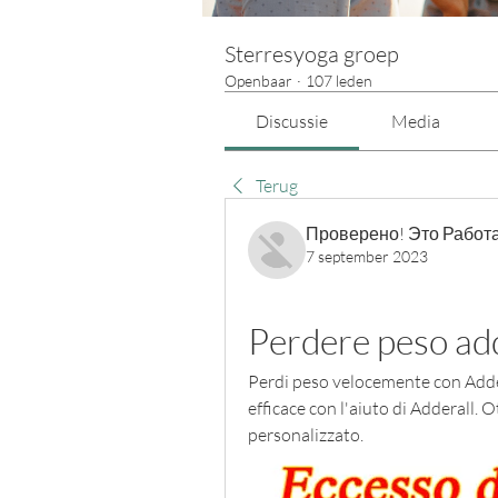
Sterresyoga groep
Openbaar
·
107 leden
Discussie
Media
Terug
Проверено! Это Работа
7 september 2023
Perdere peso add
Perdi peso velocemente con Adder
efficace con l'aiuto di Adderall. O
personalizzato.