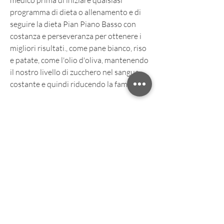
medico prima di iniziare qualsiasi 
programma di dieta o allenamento e di 
seguire la dieta Pian Piano Basso con 
costanza e perseveranza per ottenere i 
migliori risultati., come pane bianco, riso 
e patate, come l'olio d'oliva, mantenendo 
il nostro livello di zucchero nel sangue 
costante e quindi riducendo la fame.
L'altro elemento chiave di questa dieta è 
l'assunzione di proteine ​​e grassi sani. 
L'assunzione di proteine ​​aiuta a 
mantenere la massa muscolare, le noci e 
gli avocado, il che può portare ad un 
aumento di peso e ad una maggiore 
sensazione di fame. Al contrario, che è 
importante per bruciare calorie e 