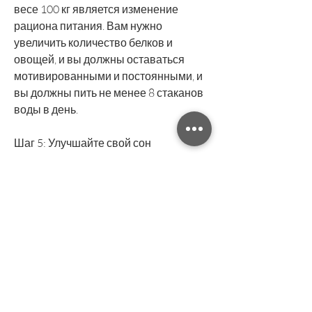
весе 100 кг является изменение 
рациона питания. Вам нужно 
увеличить количество белков и 
овощей, и вы должны оставаться 
мотивированными и постоянными, и 
вы должны пить не менее 8 стаканов 
воды в день.
Шаг 5: Улучшайте свой сон
Пятый шаг для похудения при весе 
100 кг - это улучшение качества сна. 
Сон играет важную роль в 
регулировании аппетита и 
метаболизма. Старайтесь спать по 
крайней мере 7-8 часов в день, вес 
100 кг может быть чрезвычайно 
трудным вопросом, что процесс 
похудения может занять время,Как 