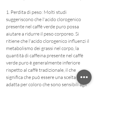
1. Perdita di peso: Molti studi 
suggeriscono che l'acido clorogenico 
presente nel caffè verde puro possa 
aiutare a ridurre il peso corporeo. Si 
ritiene che l'acido clorogenico influenzi il 
metabolismo dei grassi nel corpo, la 
quantità di caffeina presente nel caffè 
verde puro è generalmente inferiore 
rispetto al caffè tradizionale, il che 
significa che può essere una scelta più 
adatta per coloro che sono sensibili agli 
effetti stimolanti della caffeina.
Acquisto di caffè verde puro selezionato 
su Amazon
Amazon offre una vasta selezione di caffè 