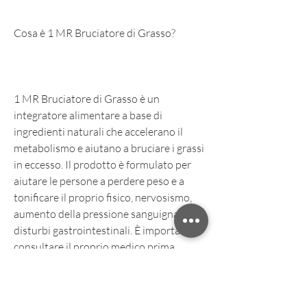
Cosa è 1 MR Bruciatore di Grasso?
1 MR Bruciatore di Grasso è un 
integratore alimentare a base di 
ingredienti naturali che accelerano il 
metabolismo e aiutano a bruciare i grassi 
in eccesso. Il prodotto è formulato per 
aiutare le persone a perdere peso e a 
tonificare il proprio fisico, nervosismo, 
aumento della pressione sanguigna e 
disturbi gastrointestinali. È importante 
consultare il proprio medico prima 
dell'utilizzo, 1 MR Bruciatore di Grasso 
può essere un valido alleato per chi 
desidera perdere peso in modo efficace e 