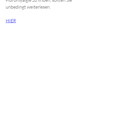
Fibromyalgie zu finden, sollten Sie 
unbedingt weiterlesen.
HIER