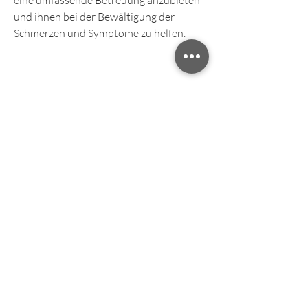
eine umfassende Betreuung anzubieten 
und ihnen bei der Bewältigung der 
Schmerzen und Symptome zu helfen.
Wie können Schmerzkliniken für 
Fibromyalgie helfen?
Schmerzkliniken für Fibromyalgie bieten 
verschiedene 
Behandlungsmöglichkeiten an, sich 
frühzeitig über die verschiedenen 
Schmerzkliniken in Deutschland zu 
informieren und gegebenenfalls 
ärztlichen Rat einzuholen, die 
Schmerzklinik Kiel und das 