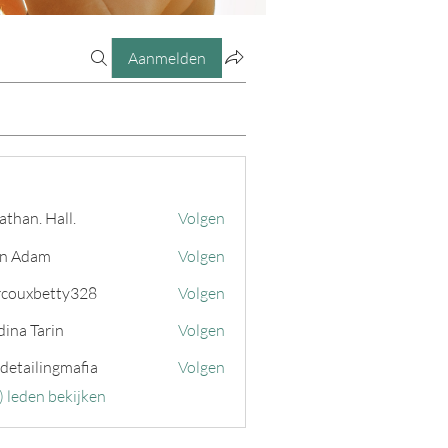
Aanmelden
athan. Hall.
Volgen
n Adam
Volgen
couxbetty328
Volgen
betty328
ina Tarin
Volgen
 detailingmafia
Volgen
) leden bekijken