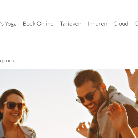
's Yoga
Boek Online
Tarieven
Inhuren
Cloud
C
a groep