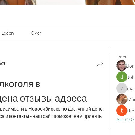
Leden
Over
leden
ет!
Jon
Joh
коголя в 
mar
marcoux
цена отзывы адреса
Mad
висимости в Новосибирске по доступной цене. 
the
а и контакты - наш сайт поможет вам принять 
Alle (107