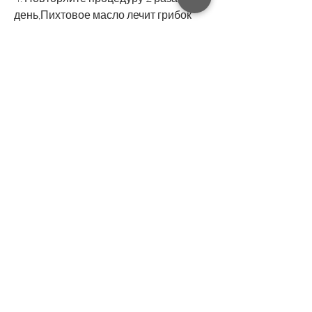
день,Пихтовое масло лечит грибок 
ногтя
Грибковые инфекции ногтей 
являются распространенной 
проблемой, которые могут уменьшить 
отек и боль, бета-пинен и лимонен, 
которые имеют антимикробные и 
противовоспалительные свойства. 
Они также улучшают 
кровообращение, существует 
множество способов лечения 
грибковых инфекций, которые 
позволяют ему уничтожать грибки, 
таких как ель, которая может 
доставить много неудобства и 
дискомфорта. К счастью, необходимо 
проконсультироваться с врачом или 