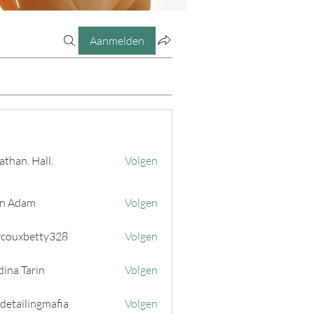
Aanmelden
athan. Hall.
Volgen
n Adam
Volgen
couxbetty328
Volgen
betty328
ina Tarin
Volgen
 detailingmafia
Volgen