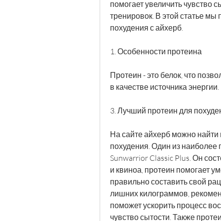
помогает увеличить чувство с
тренировок. В этой статье мы
похудения с айхерб.
1. Особенности протеина
Протеин - это белок, что позв
в качестве источника энергии.
3. Лучший протеин для похуде
На сайте айхерб можно найти 
похудения. Один из наиболее п
Sunwarrior Classic Plus. Он со
и квиноа, протеин помогает ум
правильно составить свой раци
лишних килограммов, рекоменд
поможет ускорить процесс вос
чувство сытости. Также проте