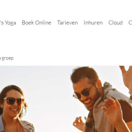
's Yoga
Boek Online
Tarieven
Inhuren
Cloud
C
a groep