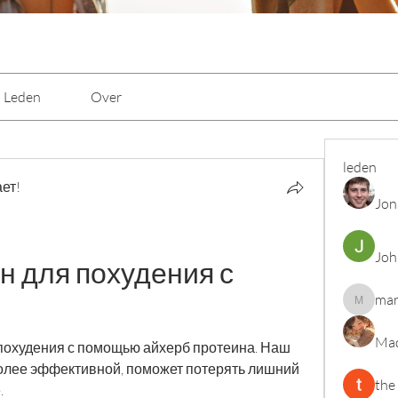
Leden
Over
leden
ет!
Jon
Joh
 для похудения с 
mar
marcoux
Mad
похудения с помощью айхерб протеина. Наш 
олее эффективной, поможет потерять лишний 
the
.