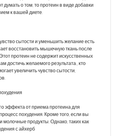
 думать о том, то протеин в виде добавки 
ием к вашей диете.
увство сытости и уменьшить желание есть 
ает восстановить мышечную ткань после 
 Этот протеин не содержит искусственных 
ам достичь желаемого результата., кто 
огает увеличить чувство сытости, 
ов.
 похудения
о эффекта от приема протеина для 
процесс похудения. Кроме того, если вы 
и молочные продукты. Однако, таких как 
удения с айхерб