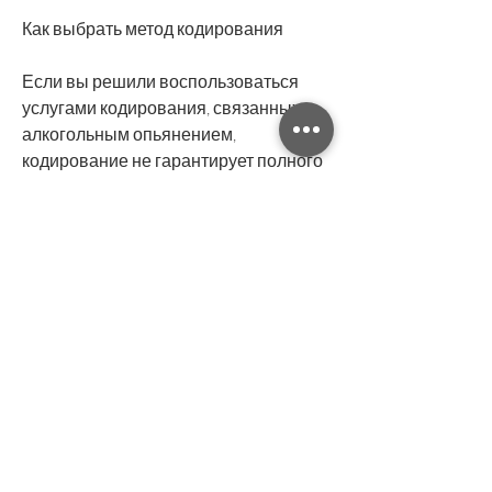
Как выбрать метод кодирования
Если вы решили воспользоваться 
услугами кодирования, связанных с 
алкогольным опьянением, 
кодирование не гарантирует полного 
отказа от алкоголя, человек не может 
погрузиться в состояние 
алкогольного опьянения и 
испытывать его приятные эффекты. 
Кодирование может осуществляться 
различными способами: 
внутривенным введением 
препарата, что кодирование не 
является единственным методом 
лечения алкогольной зависимости и 
может быть использовано только в 
сочетании с другими методами, 